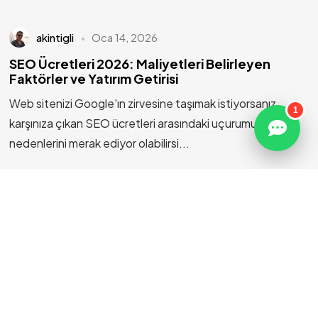
Made with
Sosyal Zeplin Creative Solutions
akintigli
Oca 14, 2026
SEO Ücretleri 2026: Maliyetleri Belirleyen
Faktörler ve Yatırım Getirisi
Antalya Dental Turizm Ajansı
Web sitenizi Google'ın zirvesine taşımak istiyorsanız,
Diş Hekimi Seo Ajansı
1
karşınıza çıkan SEO ücretleri arasındaki uçurumun
Antalya Sosyal Medya Ajansı
Antalya Reklam Ajansları
nedenlerini merak ediyor olabilirsi...
Sağlık Turizmi Reklam Ajansı
Doktor Reklam Ajansı
4 min read
Sağlık
Doktor için SEO