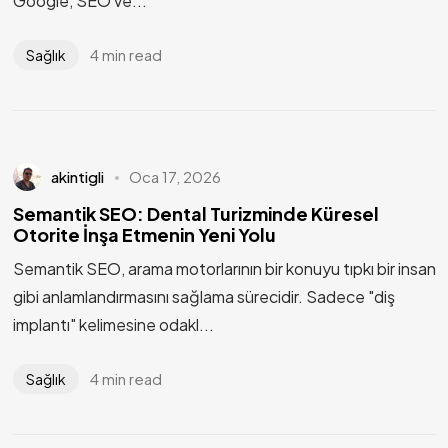
Google, SEO ve...
4 min read
Sağlık
akintigli
Oca 17, 2026
Semantik SEO: Dental Turizminde Küresel
Otorite İnşa Etmenin Yeni Yolu
Semantik SEO, arama motorlarının bir konuyu tıpkı bir insan
gibi anlamlandırmasını sağlama sürecidir. Sadece "diş
implantı" kelimesine odakl...
4 min read
Sağlık
Gizlilik
Site Kullanım Şartları