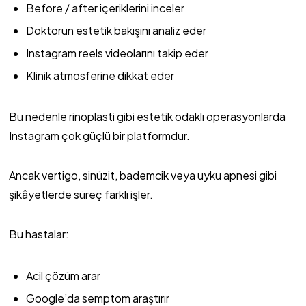
Before / after içeriklerini inceler
Doktorun estetik bakışını analiz eder
Instagram reels videolarını takip eder
Klinik atmosferine dikkat eder
Bu nedenle rinoplasti gibi estetik odaklı operasyonlarda
Instagram çok güçlü bir platformdur.
Ancak vertigo, sinüzit, bademcik veya uyku apnesi gibi
şikâyetlerde süreç farklı işler.
Bu hastalar:
Acil çözüm arar
Google’da semptom araştırır