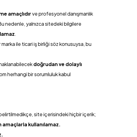
rme amaçlıdır
ve profesyonel danışmanlık
u nedenle, yalnızca sitedeki bilgilere
ulamaz
.
arka ile ticari iş birliği söz konusuysa, bu
aynaklanabilecek
doğrudan ve dolaylı
m herhangi bir sorumluluk kabul
 belirtilmedikçe, site içerisindeki hiçbir içerik;
n amaçlarla kullanılamaz.
z.