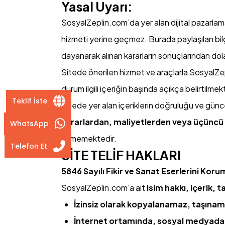
Yasal Uyarı:
SosyalZeplin.com’da yer alan dijital pazarlama,
hizmeti yerine geçmez. Burada paylaşılan bilgi
dayanarak alınan kararların sonuçlarından dol
Sitede önerilen hizmet ve araçlarla SosyalZepli
durum ilgili içeriğin başında açıkça belirtilmek
Teklif İste
Sitede yer alan içeriklerin doğruluğu ve günce
zararlardan, maliyetlerden veya üçüncü k
WhatsApp
etmemektedir.
Telefon Et
SİTE TELİF HAKLARI
5846 Sayılı Fikir ve Sanat Eserlerini Ko
SosyalZeplin.com’a ait
isim hakkı, içerik, 
İzinsiz olarak kopyalanamaz, taşınama
İnternet ortamında, sosyal medyada 