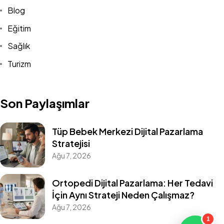
Blog
Eğitim
Sağlık
Turizm
Son Paylaşımlar
Gizlilik
Site Kullanım Şartları
Tüp Bebek Merkezi Dijital Pazarlama
Stratejisi
Made with
Sosyal Zeplin Creative Solutions
Ağu 7, 2026
Ortopedi Dijital Pazarlama: Her Tedavi
İçin Aynı Strateji Neden Çalışmaz?
Antalya Dental Turizm Ajansı
Ağu 7, 2026
Diş Hekimi Seo Ajansı
1