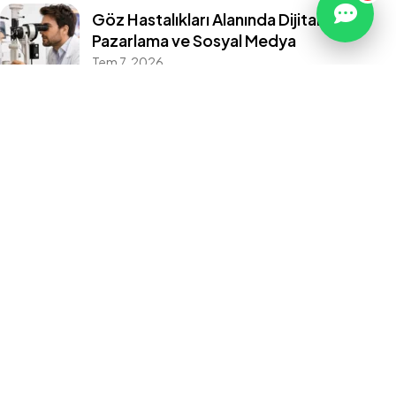
Antalya Sosyal Medya Ajansı
Göz Hastalıkları Alanında Dijital
Antalya Reklam Ajansları
Pazarlama ve Sosyal Medya
Sağlık Turizmi Reklam Ajansı
Tem 7, 2026
Doktor Reklam Ajansı
Doktor için SEO
KBB ve Yüz Plastik Cerrahisi ve
Rinoplasti’de Dijital Pazarlama
May 19, 2026
PATH/MİRAS Likya Yolu Projesi
Çekimlerini Yaptık
Nis 21, 2026