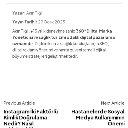
Yazar:
Akın Tığlı
Yayın Tarihi:
29 Ocak 2025
Akın Tığlı, +15 yıllık deneyime sahip
360° Dijital Marka
Yöneticisi
ve
sağlık turizmi odaklı dijital pazarlama
uzmanıdır
. Diş klinikleri ve sağlık kuruluşları için SEO,
dijital reklam yönetimi ve hasta güveni temelli dijital
büyüme stratejileri geliştirmektedir.
Previous Article
Next Article
Instagram İki Faktörlü
Hastanelerde Sosyal
Kimlik Doğrulama
Medya Kullanımının
Nedir? Nasıl
Önemi