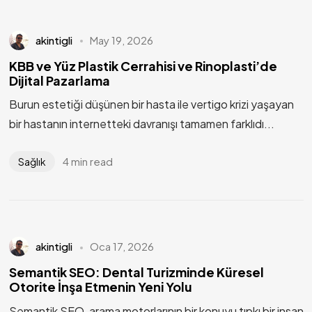
akintigli
May 19, 2026
KBB ve Yüz Plastik Cerrahisi ve Rinoplasti’de
Dijital Pazarlama
Burun estetiği düşünen bir hasta ile vertigo krizi yaşayan
bir hastanın internetteki davranışı tamamen farklıdı...
4 min read
Sağlık
Gizlilik
Site Kullanım Şartları
akintigli
Oca 17, 2026
Made with
Sosyal Zeplin Creative Solutions
Semantik SEO: Dental Turizminde Küresel
Otorite İnşa Etmenin Yeni Yolu
Semantik SEO, arama motorlarının bir konuyu tıpkı bir insan