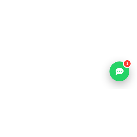
Made with
Sosyal Zeplin Creative Solutions
Antalya Dental Turizm Ajansı
Diş Hekimi Seo Ajansı
1
Antalya Sosyal Medya Ajansı
Antalya Reklam Ajansları
Sağlık Turizmi Reklam Ajansı
Doktor Reklam Ajansı
Doktor için SEO